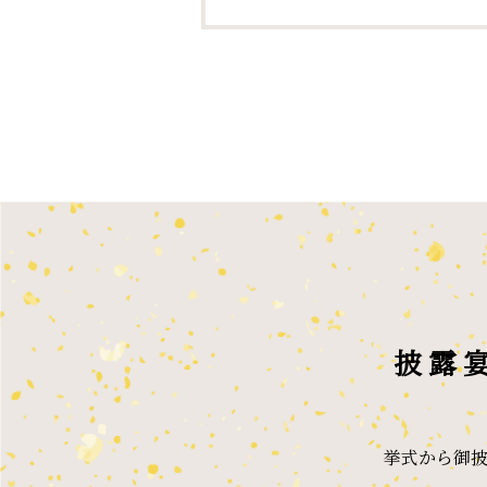
披露
挙式から御