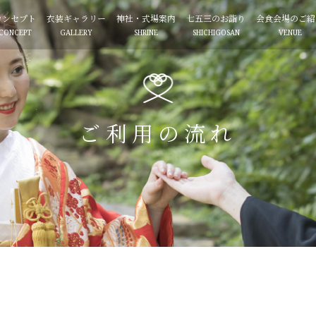
コンセプト
衣装ギャラリー
神社・式場案内
七五三のお詣り
会食会場のご紹
CONCEPT
GALLERY
SHRINE
SHICHIGOSAN
VENUE
ご利用の流れ