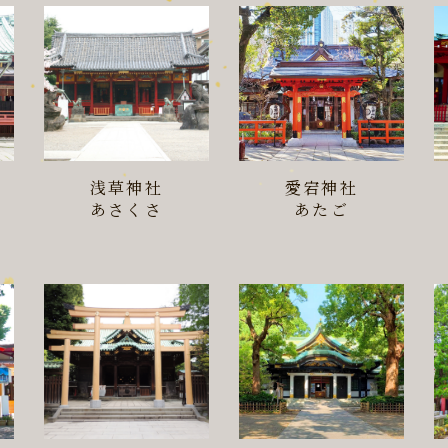
浅草神社
愛宕神社
あさくさ
あたご