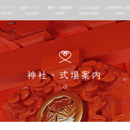
コンセプト
衣装ギャラリー
神社・式場案内
七五三のお詣り
会食会場のご紹
CONCEPT
GALLERY
SHRINE
SHICHIGOSAN
VENUE
神社・式場案内