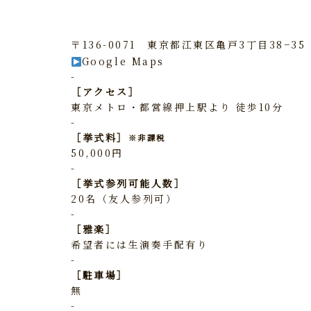
〒136-0071 東京都江東区亀戸3丁目38−35
Google Maps
-
［アクセス］
東京メトロ・都営線押上駅より 徒歩10分
-
［挙式料］
※非課税
50,000円
-
［挙式参列可能人数］
20名（友人参列可）
-
［雅楽］
希望者には生演奏手配有り
-
［駐車場］
無
-