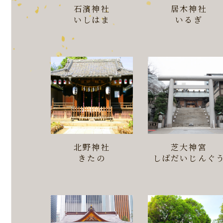
石濱神社
居木神社
いしはま
いるぎ
北野神社
芝大神宮
きたの
しばだいじんぐ